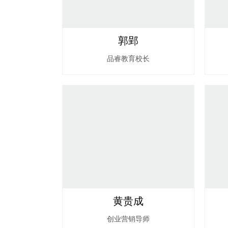
郭郢
品睿教育校长
黄贵成
创业营销导师