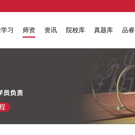
程学习
师资
资讯
院校库
真题库
品睿