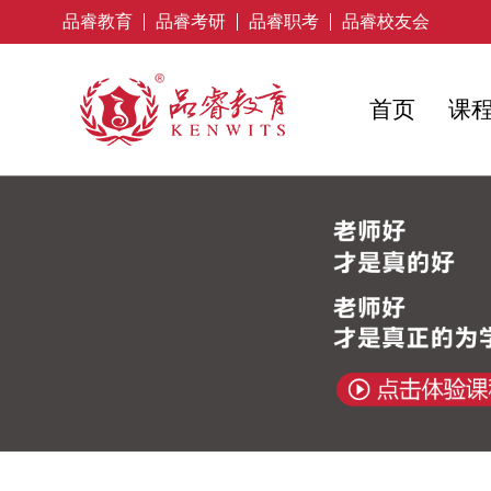
品睿教育
品睿考研
品睿职考
品睿校友会
首页
课