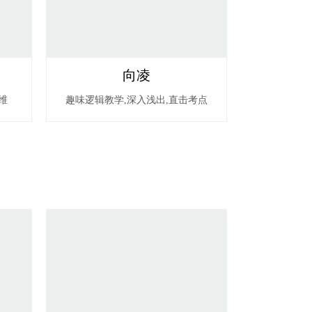
向凌
维
趣味逻辑教学,深入浅出,直击考点