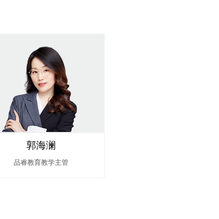
郭海澜
品睿教育教学主管