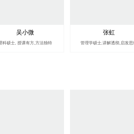
吴小微
张虹
理科硕士, 授课有方,方法独特
管理学硕士,讲解透彻,启发思