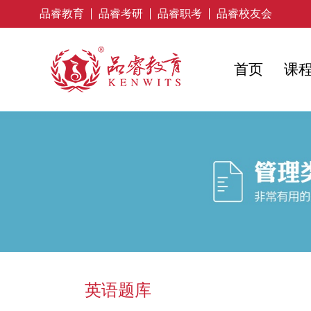
品睿教育
品睿考研
品睿职考
品睿校友会
首页
课
英语题库