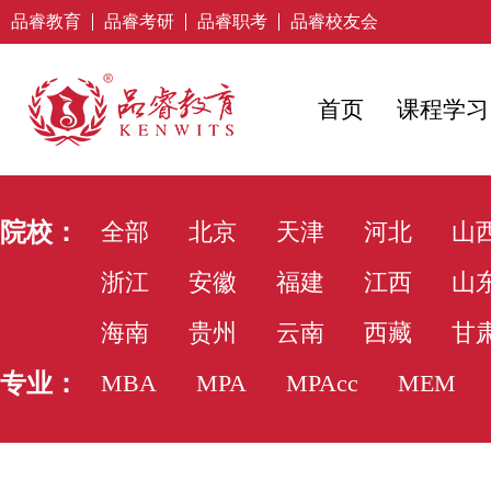
品睿教育
品睿考研
品睿职考
品睿校友会
首页
课程学习
院校：
全部
北京
天津
河北
山
浙江
安徽
福建
江西
山
海南
贵州
云南
西藏
甘
专业：
MBA
MPA
MPAcc
MEM