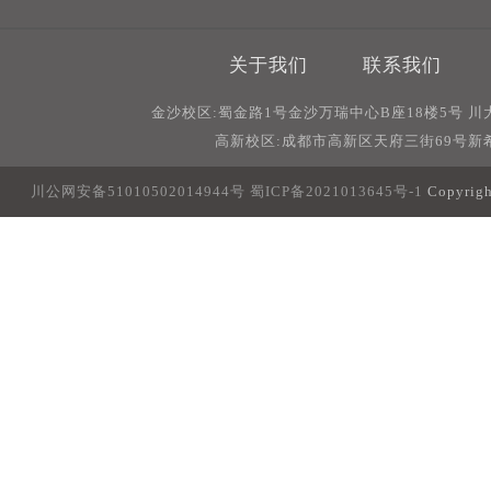
关于我们
联系我们
金沙校区:蜀金路1号金沙万瑞中心B座18楼5号 
高新校区:成都市高新区天府三街69号新希
川公网安备51010502014944号
蜀ICP备2021013645号-1
Copyri